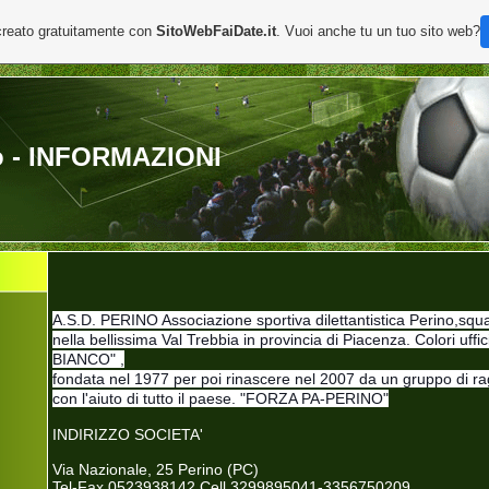
creato gratuitamente con
SitoWebFaiDate.it
. Vuoi anche tu un tuo sito web?
o - INFORMAZIONI
A.S.D. PERINO Associazione sportiva dilettantistica Perino,squad
nella bellissima Val Trebbia in provinc
ia di Piacenza. Colori uff
BIANCO" ,
fondata nel 1977 per poi rinascere nel 2007 da un gruppo di ra
con l'aiuto di tutto il paese. "FORZA PA-PERINO"
INDIRIZZO SOCIETA'
Via Nazionale, 25 Perino (PC)
Tel-Fax 0523938142 Cell 3299895041-3356750209