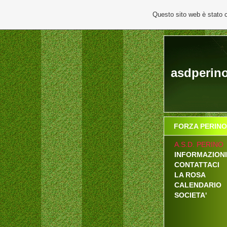
Questo sito web è stato 
asdperin
FORZA PERINO
A.S.D. PERINO
INFORMAZIONI
CONTATTACI
LA ROSA
CALENDARIO
SOCIETA'