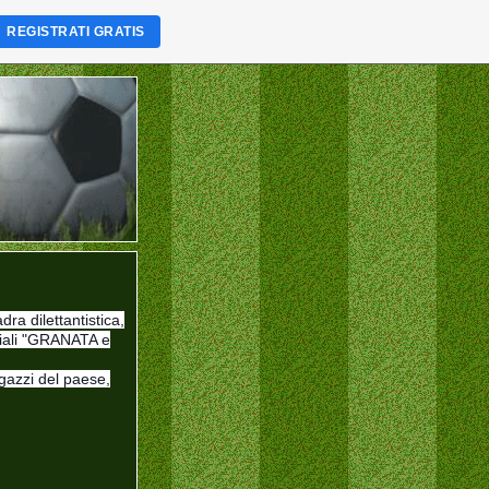
REGISTRATI GRATIS
ra dilettantistica,
iciali "GRANATA e
gazzi del paese,